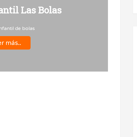
antil Las Bolas
nfantil de bolas
r más..