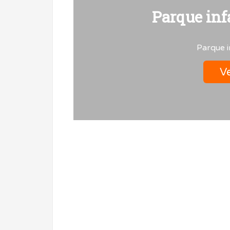
Parque inf
Parque i
Ve