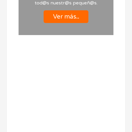
tod@s nuestr@s pequeñ@s.
Ver más..