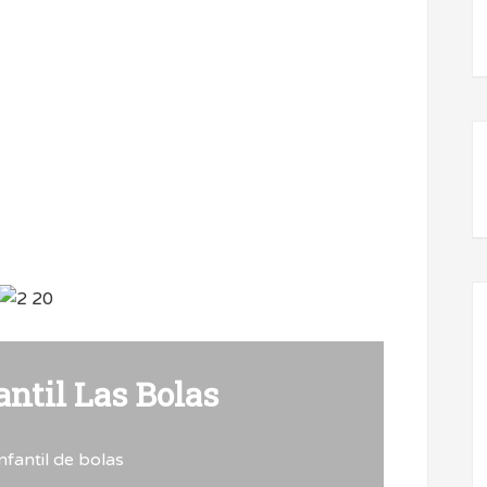
antil Las Bolas
nfantil de bolas