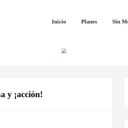
Inicio
Planes
Sin M
na y ¡acción!