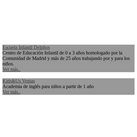
Escuela Infantil Delphos
Centro de Educación Infantil de 0 a 3 años homologado por la
Comunidad de Madrid y más de 25 años trabajando por y para los
niños.
Ver más..
Kids&Us Ventas
Academia de inglés para niños a partir de 1 año
Ver más..