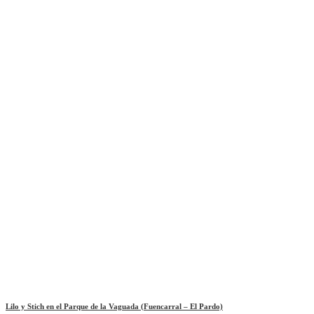
Lilo y Stich en el Parque de la Vaguada (Fuencarral – El Pardo)