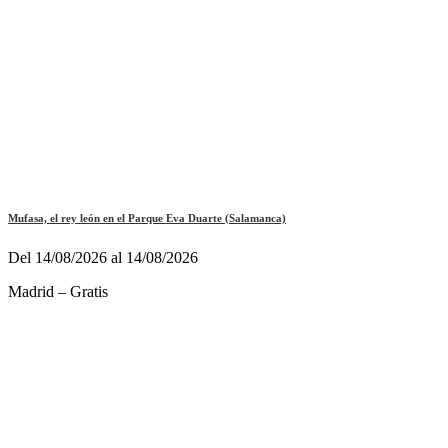
Mufasa, el rey león en el Parque Eva Duarte (Salamanca)
Del 14/08/2026 al 14/08/2026
Madrid – Gratis