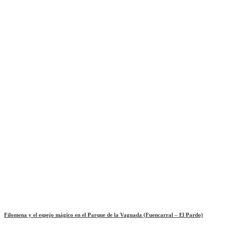
Filomena y el espejo mágico en el Parque de la Vaguada (Fuencarral – El Pardo)