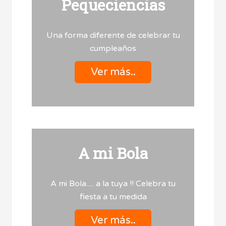
Pequeciencias
Una forma diferente de celebrar tu
cumpleaños
Ver más..
A mi Bola
A mi Bola..... a la tuya !! Celebra tu
fiesta a tu medida
Ver más..