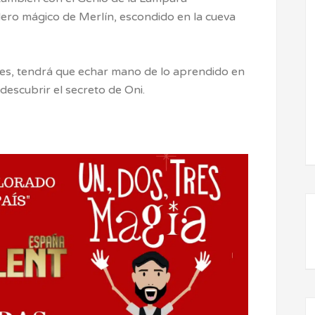
dero mágico de Merlín, escondido en la cueva
res, tendrá que echar mano de lo aprendido en
 descubrir el secreto de Oni.