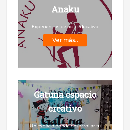
Anaku
Experiencias de ocio educativo
Ver más..
Gatuna espacio
creativo
Un espacio donde desarrollar tu