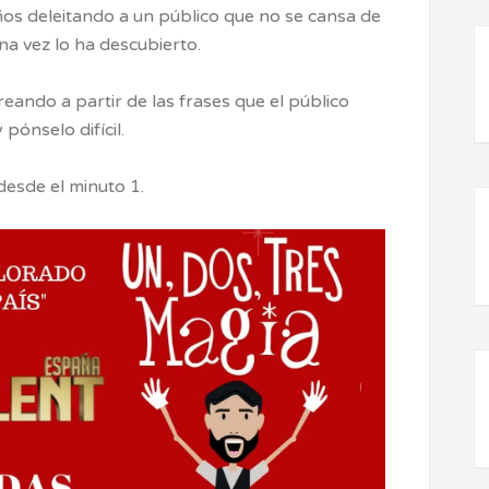
ños deleitando a un público que no se cansa de
una vez lo ha descubierto.
creando a partir de las frases que el público
pónselo difícil.
esde el minuto 1.