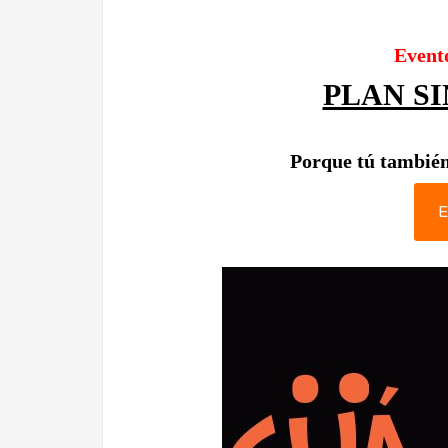
Event
PLAN S
Porque tú también
E