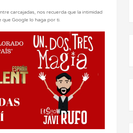
ntre carcajadas, nos recuerda que la intimidad
que Google lo haga por ti.