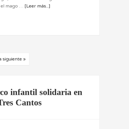
n el mago …
[Leer más...]
 siguiente »
o infantil solidaria en
Tres Cantos