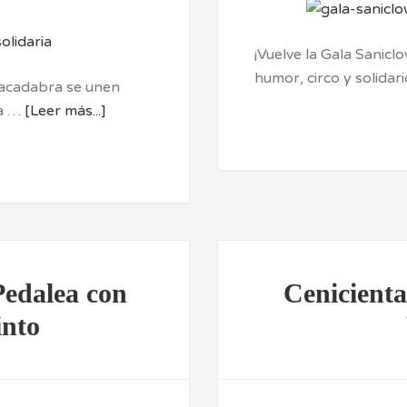
¡Vuelve la Gala Saniclo
humor, circo y solida
racadabra se unen
ia …
[Leer más...]
Pedalea con
Cenicient
into