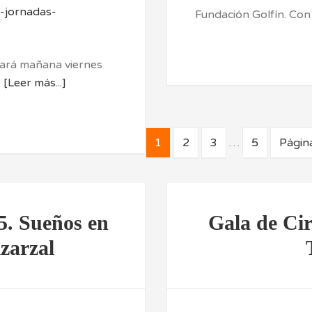
Fundación Golfín. Co
rará mañana viernes
…
[Leer más...]
1
2
3
…
5
Página
5. Sueños en
Gala de Circ
zarzal