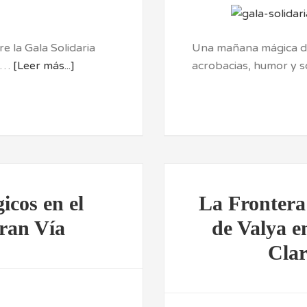
e la Gala Solidaria
Una mañana mágica de 
a …
[Leer más...]
acrobacias, humor y 
icos en el
La Frontera
ran Vía
de Valya en
Clar