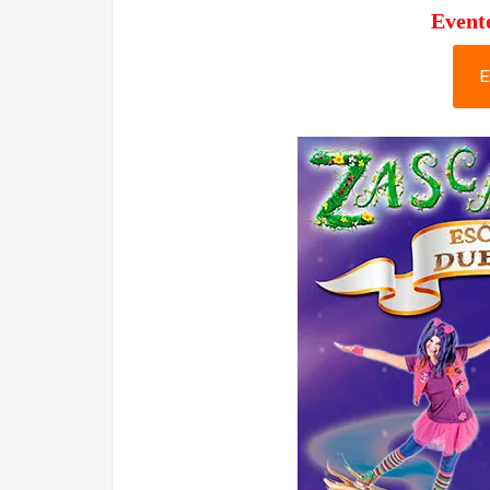
Event
E