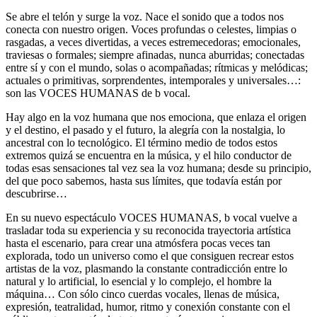
Se abre el telón y surge la voz. Nace el sonido que a todos nos
conecta con nuestro origen. Voces profundas o celestes, limpias o
rasgadas, a veces divertidas, a veces estremecedoras; emocionales,
traviesas o formales; siempre afinadas, nunca aburridas; conectadas
entre sí y con el mundo, solas o acompañadas; rítmicas y melódicas;
actuales o primitivas, sorprendentes, intemporales y universales…:
son las VOCES HUMANAS de b vocal.
Hay algo en la voz humana que nos emociona, que enlaza el origen
y el destino, el pasado y el futuro, la alegría con la nostalgia, lo
ancestral con lo tecnológico. El término medio de todos estos
extremos quizá se encuentra en la música, y el hilo conductor de
todas esas sensaciones tal vez sea la voz humana; desde su principio,
del que poco sabemos, hasta sus límites, que todavía están por
descubrirse…
En su nuevo espectáculo VOCES HUMANAS, b vocal vuelve a
trasladar toda su experiencia y su reconocida trayectoria artística
hasta el escenario, para crear una atmósfera pocas veces tan
explorada, todo un universo como el que consiguen recrear estos
artistas de la voz, plasmando la constante contradicción entre lo
natural y lo artificial, lo esencial y lo complejo, el hombre la
máquina… Con sólo cinco cuerdas vocales, llenas de música,
expresión, teatralidad, humor, ritmo y conexión constante con el