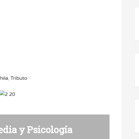
hila
,
Tributo
dia y Psicología