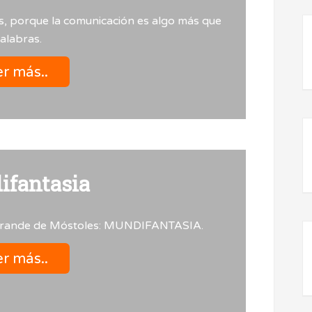
as, porque la comunicación es algo más que
alabras.
r más..
fantasia
rande de Móstoles: MUNDIFANTASIA.
r más..