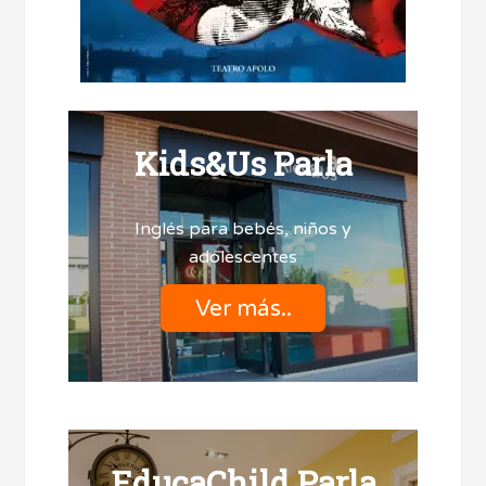
Kids&Us Parla
Inglés para bebés, niños y
adolescentes
Ver más..
EducaChild Parla