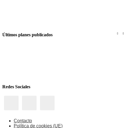
El Festival de Cine de Verano de Ciudad Lineal celebra su 30.ª edición con una
selección de los grandes títulos de la temporada
Últimos planes publicados
Coti en Aranjuez
Jaime Urrutia en Aranjuez
Redes Sociales
Contacto
Política de cookies (UE)