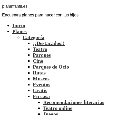
planinfantil.es
Encuentra planes para hacer con tus hijos
Inicio
Planes
Categoría
¡¡Destacados!!
Teatro
Parques
Cine
Parques de Ocio
Rutas
Museos
Eventos
Gratis
En casa
Recomendaciones literarias
Teatro online
Juegos