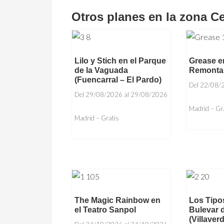
Otros planes en la zona C
Lilo y Stich en el Parque
Grease en
de la Vaguada
Remonta 
(Fuencarral – El Pardo)
Del 22/08/
Del 29/08/2026 al 29/08/2026
Madrid – Gr
Madrid – Gratis
The Magic Rainbow en
Los Tipos
el Teatro Sanpol
Bulevar 
(Villaver