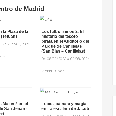
entro de Madrid
 la Plaza de la
Los futbolísimos 2. El
(Tetuán)
misterio del tesoro
pirata en el Auditorio del
2026 al 22/08/2026
Parque de Canillejas
(San Blas – Canillejas)
atis
Del 08/08/2026 al 08/08/2026
Madrid – Gratis
 Malos 2 en el
Luces, cámara y magia
de San Jenaro
en La escalera de Jacob
de)