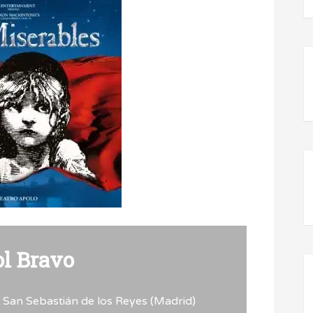
ol Bravo
en San Sebastián de los Reyes (Madrid)