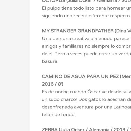
OCTOPUS (Julia Ocker / Alemania / 2016
El pulpo tiene todo listo para hornear u
siguiendo una receta diferente respecto 
MY STRANGER GRANDFATHER (Dina Veliko
Una persona creativa a menudo parece ra
amigos y familiares no siempre lo comp
de él. Pero a veces puede crear un verda
basura.
CAMINO DE AGUA PARA UN PEZ (Merced
2016 / 8′)
Es de noche cuando Óscar ve desde su v
un sucio charco! Dos gatos lo acechan d
desenfrenada aventura por una Latinoam
telón de fondo.
ZEBRA (Julia Ocker / Alemania / 2013 / 3