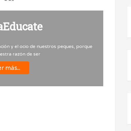
aEducate
ción y el ocio de nuestros peques, porque
uestra razón de ser
r más..