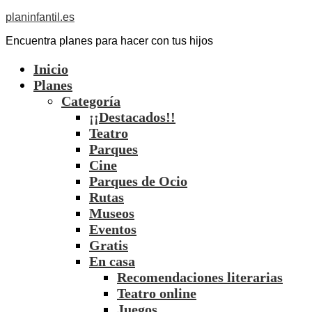
planinfantil.es
Encuentra planes para hacer con tus hijos
Inicio
Planes
Categoría
¡¡Destacados!!
Teatro
Parques
Cine
Parques de Ocio
Rutas
Museos
Eventos
Gratis
En casa
Recomendaciones literarias
Teatro online
Juegos