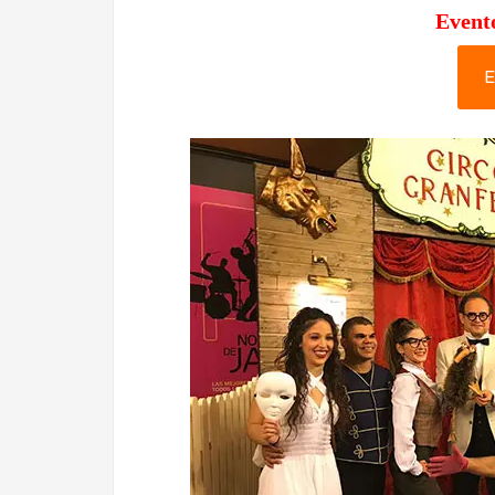
Event
E