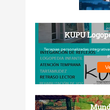
KUPU Logope
Terapias personalizadas integrativ
p
Ve
Mundi