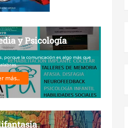
dia y Psicología
as, porque la comunicación es algo más que
alabras.
r más..
fantasia