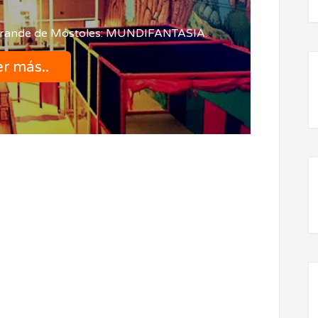
rande de Móstoles: MUNDIFANTASIA.
r más..