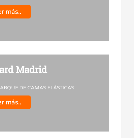
r más..
rd Madrid
ARQUE DE CAMAS ELÁSTICAS
r más..