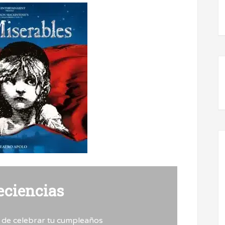
eciencias
 de celebrar tu cumpleaños