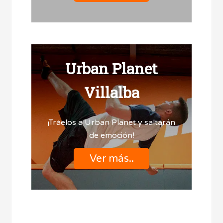
Urban Planet
Villalba
¡Tráelos a Urban Planet y saltarán
de emoción!
Ver más..