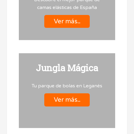
camas elásticas de España
Ver más..
Jungla Mágica
Tu parque de bolas en Leganés
Ver más..