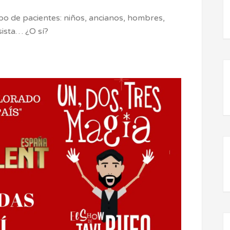
ipo de pacientes: niños, ancianos, hombres,
sista… ¿O sí?