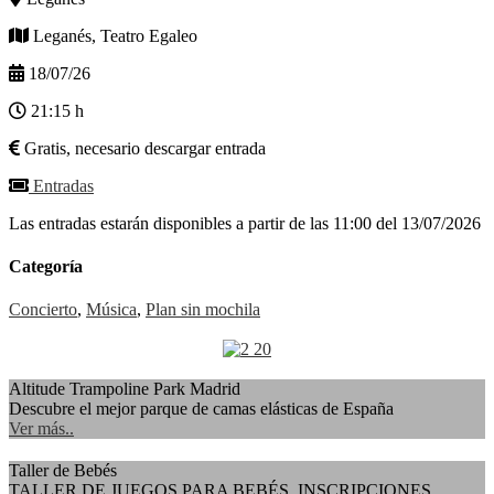
Leganés, Teatro Egaleo
18/07/26
21:15 h
Gratis, necesario descargar entrada
Entradas
Las entradas estarán disponibles a partir de las 11:00 del 13/07/2026
Categoría
Concierto
,
Música
,
Plan sin mochila
Altitude Trampoline Park Madrid
Descubre el mejor parque de camas elásticas de España
Ver más..
Taller de Bebés
TALLER DE JUEGOS PARA BEBÉS. INSCRIPCIONES