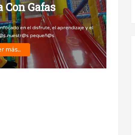
a Con Gafas
focado en el disfrute, el aprendizaje y el
d@s nuestr@s pequeñ@s.
r más..