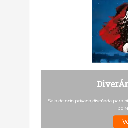
DiverÁ
Sala de ocio privada,diseñada para n
pones
Ve