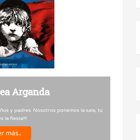
rea Arganda
iños y padres. Nosotros ponemos la sala, tú
 la fiesta!!!
r más..