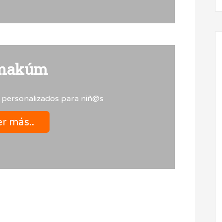
makúm
 personalizados para niñ@s
r más..