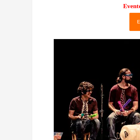
Event
E