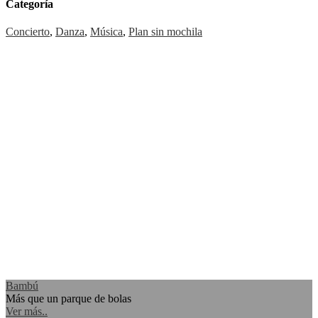
Categoría
Concierto
,
Danza
,
Música
,
Plan sin mochila
Bambú
Más que un parque de bolas
Ver más..