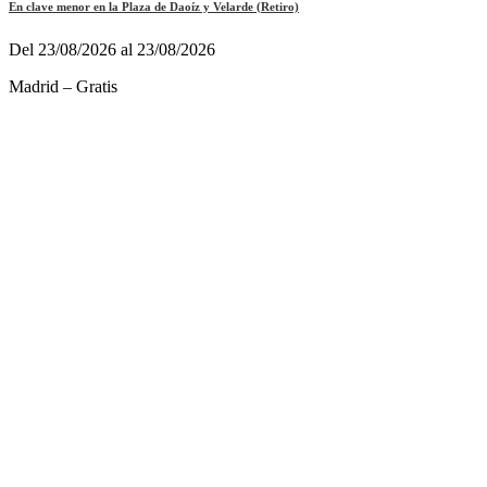
En clave menor en la Plaza de Daoíz y Velarde (Retiro)
Del 23/08/2026 al 23/08/2026
Madrid – Gratis