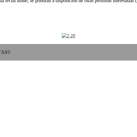
ta fecha límite, se pondrán a disposición de otras personas interesadas
AS!!