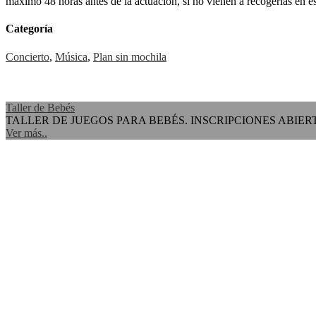
máximo 48 horas antes de la actuación, si no vienen a recogerlas en es
Categoría
Concierto
,
Música
,
Plan sin mochila
Taller de Bebés
TALLER DE JUEGOS PARA BEBÉS. INSCRIPCIONES ABIERT
Ver más..