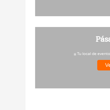
Pás
¡¡¡ Tu local de event
Ve