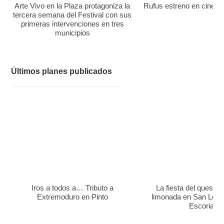
Arte Vivo en la Plaza protagoniza la
Rufus estreno en cines el
tercera semana del Festival con sus
primeras intervenciones en tres
municipios
Últimos planes publicados
Iros a todos a… Tributo a
La fiesta del queso y
Extremoduro en Pinto
limonada en San Lore
Escorial