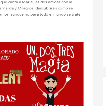
que canta a María, las dos amigas con la
ernarda y Milagros, descubrirán cómo se
amor, aunque no para todo el mundo se trate