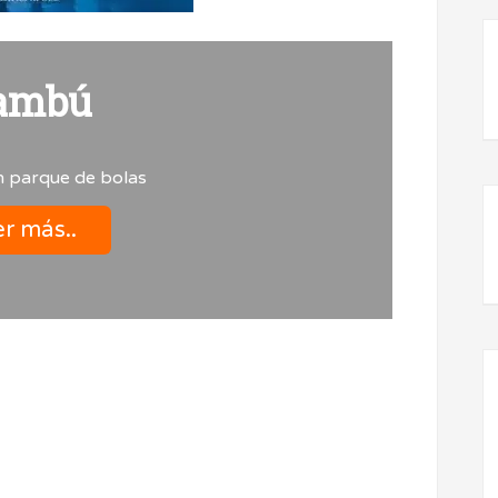
ambú
 parque de bolas
r más..