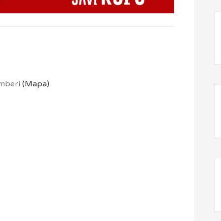
amberí
(Mapa)