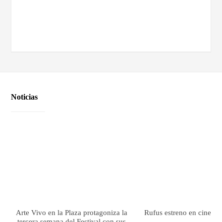
Noticias
Arte Vivo en la Plaza protagoniza la
Rufus estreno en cines el
tercera semana del Festival con sus