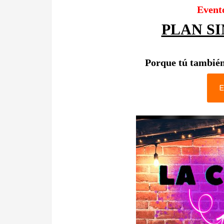
Event
PLAN S
Porque tú también
E