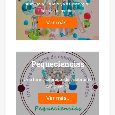
A mi Bola..... a la tuya !! Celebra tu
fiesta a tu medida
Ver más..
Pequeciencias
Una forma diferente de celebrar tu
cumpleaños
Ver más..