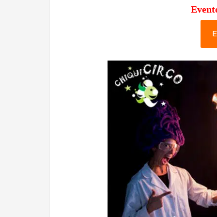
Event
E