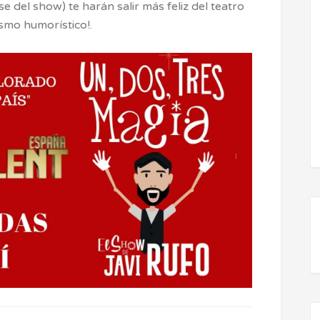
el show) te harán salir más feliz del teatro
smo humorístico!.