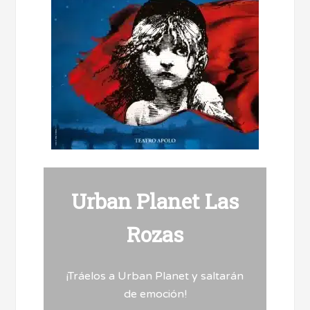
Urban Planet Las
Rozas
¡Tráelos a Urban Planet y saltarán
de emoción!