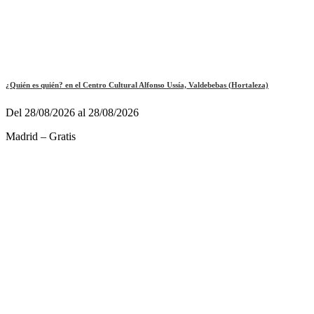
¿Quién es quién? en el Centro Cultural Alfonso Ussía, Valdebebas (Hortaleza)
Del 28/08/2026 al 28/08/2026
Madrid – Gratis