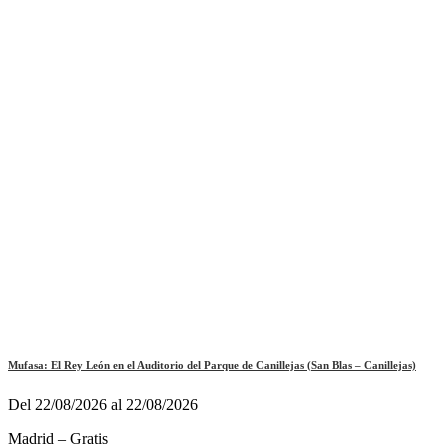
Mufasa: El Rey León en el Auditorio del Parque de Canillejas (San Blas – Canillejas)
Del 22/08/2026 al 22/08/2026
Madrid – Gratis