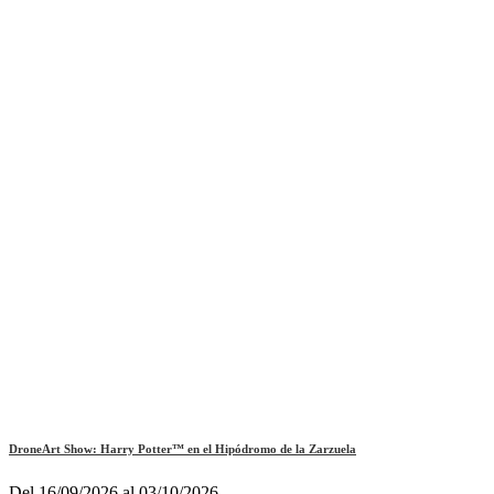
DroneArt Show: Harry Potter™ en el Hipódromo de la Zarzuela
Del 16/09/2026 al 03/10/2026