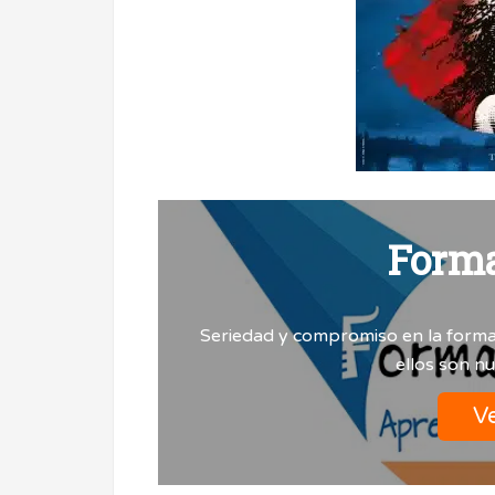
Form
Seriedad y compromiso en la forma
ellos son n
Ve