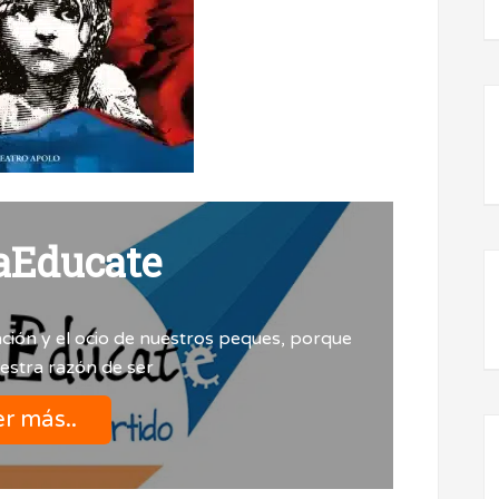
aEducate
ción y el ocio de nuestros peques, porque
uestra razón de ser
r más..