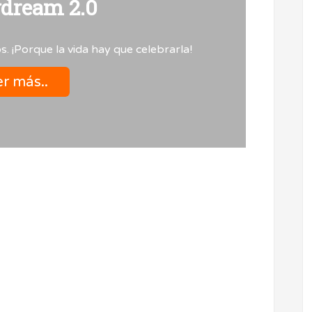
dream 2.0
s. ¡Porque la vida hay que celebrarla!
r más..