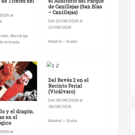
 de Títeres del
el Auditorio del Parque
de Canillejas (San Blas
– Canillejas)
2026 al
Del 22/08/2026 al
6
22/08/2026
ratis, descarga
Madrid – Gratis
de entrada
Del Revés 2 en el
Recinto Ferial
(Vicálvaro)
Del 28/08/2026 al
28/08/2026
lo y el dragón.
s en el
Madrid – Gratis
ógico
2026 al