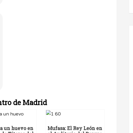
ntro de Madrid
ra un huevo en
Mufasa: El Rey León en