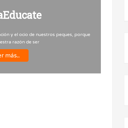
aEducate
ción y el ocio de nuestros peques, porque
uestra razón de ser
r más..