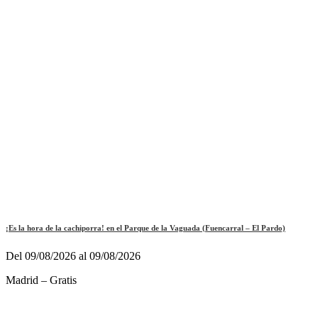
¡Es la hora de la cachiporra! en el Parque de la Vaguada (Fuencarral – El Pardo)
Del 09/08/2026 al 09/08/2026
Madrid – Gratis