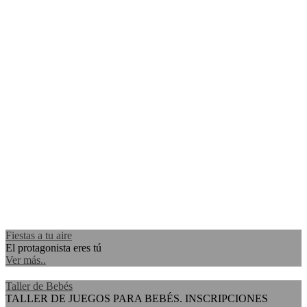
Fiestas a tu aire
El protagonista eres tú
Ver más..
Taller de Bebés
TALLER DE JUEGOS PARA BEBÉS. INSCRIPCIONES