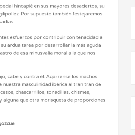
ecial hincapié en sus mayores desaciertos, su
gilipollez. Por supuesto también festejaremos
sadías.
tes esfuerzos por contribuir con tenacidad a
su ardua tarea por desarrollar la más aguda
rastro de esa minusvalía moral a la que nos
bajo, cabe y contra él. Agárrense los machos
e nuestra masculinidad ibérica al tran tran de
esos, chascarrillos, tonadillas, chismes,
s y alguna que otra morisqueta de proporciones
gozcue